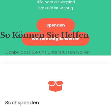
Hilfe oder als Mitglied.
Ihre Hilfe ist wichtig.
Spenden
So Können Sie Helfen
Weitere Möglichkeiten
Danke, dass Sie uns unterstützen wollen.
Sachspenden