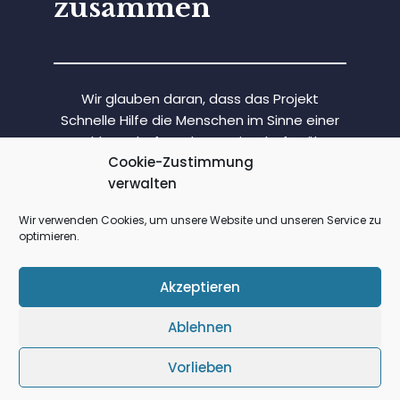
zusammen
Wir glauben daran, dass das Projekt
Schnelle Hilfe die Menschen im Sinne einer
Nachbarschaft und Gemeinschaft näher
Cookie-Zustimmung
zusammenbringt. Wir wollen den
verwalten
Zusammenhalt, egal ob jung oder alt,
Menschen mit und ohne Handicap,
Wir verwenden Cookies, um unsere Website und unseren Service zu
Nationen und Generationen mit
optimieren.
unterschiedlichen Lebensformen, stärken
und die Menschen vereinen.
Akzeptieren
Ablehnen
Mehr erfahren
Vorlieben